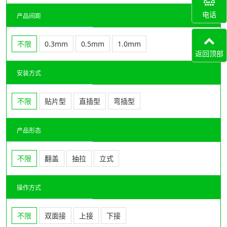
电话
产品间距
不限
0.3mm
0.5mm
1.0mm
返回顶部
安装方式
不限
贴片型
直插型
弯插型
产品形态
不限
翻盖
抽拉
立式
操作方式
不限
双面接
上接
下接