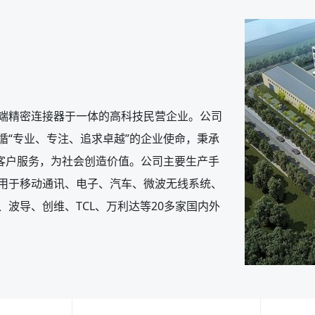
0
端精密连接器于一体的高科技民营企业。公司
1
0
循“专业、专注、追求卓越”的企业使命，秉承
2
1
为客户服务，为社会创造价值。公司主要生产手
用于移动通讯、电子、汽车、微波无线系统、
0
3
2
波导、创维、TCL、万利达等20多家国内外
1
0
4
3
2
1
5
4
3
2
6
5
4
3
7
6