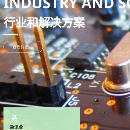
INDUSTRY AND 
0
0
.
.
行业和解决方案
查看详情
通讯业