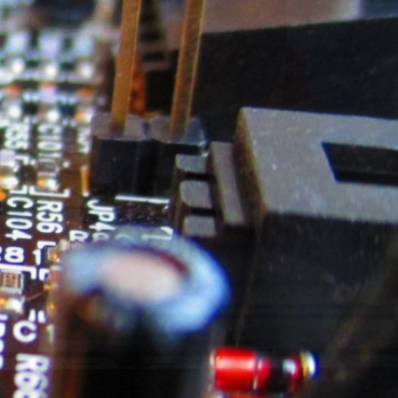
9
0
.