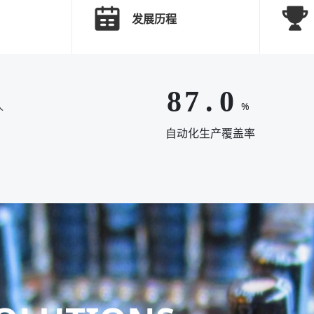
5
4
8
7
发展历程
6
5
9
8
7
6
0
9
8
7
.
0
人
%
9
8
.
自动化生产覆盖率
0
9
.
0
.