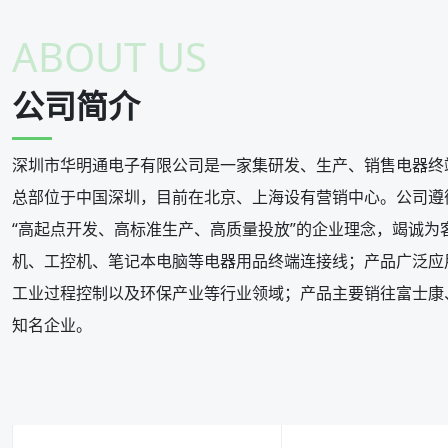
ABOUT US
公司简介
深圳市华明通电子有限公司是一家集研发、生产、销售电器终
0
0
0
总部位于中国深圳，目前在北京、上海设有营销中心。公司遵
1
1
1
“高起点开发、高标准生产、高质量投放”的企业理念，竭诚
机、工控机、笔记本电脑等电器用品终端连接线；产品广泛应
2
2
2
工业过程控制以及环保产业等行业领域；产品主要销往富士康、
3
3
3
知名企业。
4
4
4
5
5
0
0
5
6
6
1
1
6