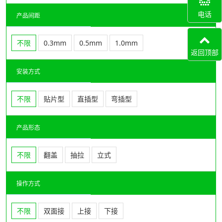
电话
产品间距
不限
0.3mm
0.5mm
1.0mm
返回顶部
安装方式
不限
贴片型
直插型
弯插型
产品形态
不限
翻盖
抽拉
立式
操作方式
不限
双面接
上接
下接