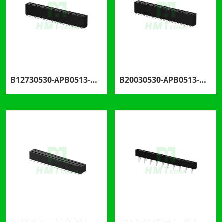
B12730530-APB0513-H57C23
B20030530-APB0513-H57C69