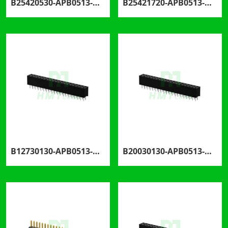
B25420530-APB0513-H85C72
B25421720-APB0513-H50C30
B12730130-APB0513-H57C23
B20030130-APB0513-H57C28