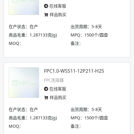
在线客服
样品购买
在产状态：在产
出货周期：5-8天
商品毛重：1.287133克(g)
MPQ：1500个/圆盘
MOQ：
备注：
FPC1.0-WSS11-12P211-H25
FPC连接器
在线客服
样品购买
在产状态：在产
出货周期：5-8天
商品毛重：1.287133克(g)
MPQ：1500个/圆盘
MOQ：
备注：