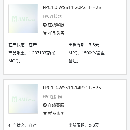
FPC1.0-WSS11-20P211-H25
FPC连接器
在线客服
样品购买
在产状态：在产
出货周期：5-8天
商品毛重：1.287133克(g)
MPQ：1500个/圆盘
MOQ：
备注：
FPC1.0-WSS11-14P211-H25
FPC连接器
在线客服
样品购买
在产状态：在产
出货周期：5-8天