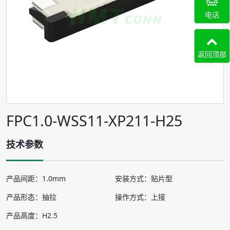
电话
返回顶部
FPC1.0-WSS11-XP211-H25
技术参数
产品间距：1.0mm
安装方式：贴片型
产品形态：抽拉
操作方式：上接
产品高度：H2.5