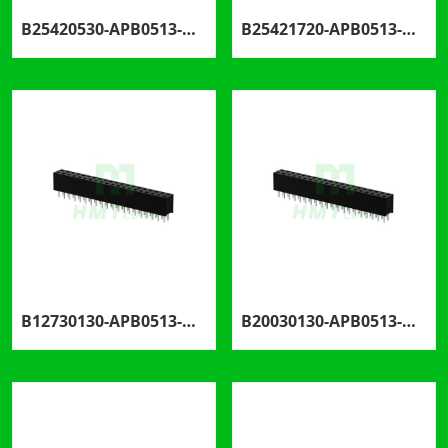
B25420530-APB0513-H85C72
B25421720-APB0513-H50C30
B12730130-APB0513-H57C23
B20030130-APB0513-H57C28