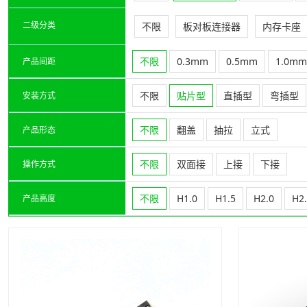
二级分类
不限
板对板连接器
内存卡座
不限
0.3mm
0.5mm
1.0mm
产品间距
不限
贴片型
直插型
弯插型
安装方式
不限
翻盖
抽拉
立式
产品形态
不限
双面接
上接
下接
操作方式
不限
H1.0
H1.5
H2.0
H2
产品高度