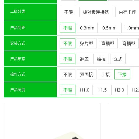
二级分类
不限
板对板连接器
内存卡座
不限
0.3mm
0.5mm
1.0mm
产品间距
不限
贴片型
直插型
弯插型
安装方式
不限
翻盖
抽拉
立式
产品形态
不限
双面接
上接
下接
操作方式
不限
H1.0
H1.5
H2.0
H2
产品高度