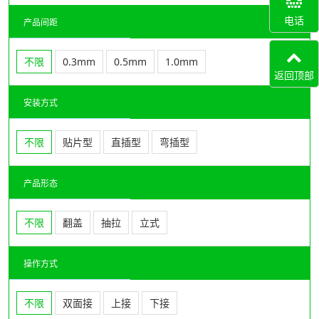
电话
产品间距
不限
0.3mm
0.5mm
1.0mm
返回顶部
安装方式
不限
贴片型
直插型
弯插型
产品形态
不限
翻盖
抽拉
立式
操作方式
不限
双面接
上接
下接